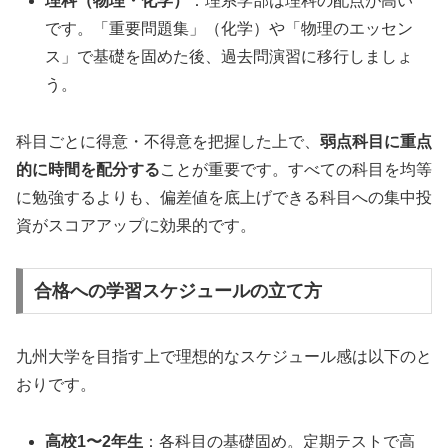
理科（物理・化学）
：理系学部は理科の配点が高い
です。「重要問題集」（化学）や「物理のエッセン
ス」で基礎を固めた後、過去問演習に移行しましょ
う。
科目ごとに得意・不得意を把握した上で、
弱点科目に重点
的に時間を配分する
ことが重要です。すべての科目を均等
に勉強するよりも、偏差値を底上げできる科目への集中投
資がスコアアップに効果的です。
合格への学習スケジュールの立て方
九州大学を目指す上で理想的なスケジュール感は以下のと
おりです。
高校1〜2年生
：各科目の基礎固め。定期テストで高