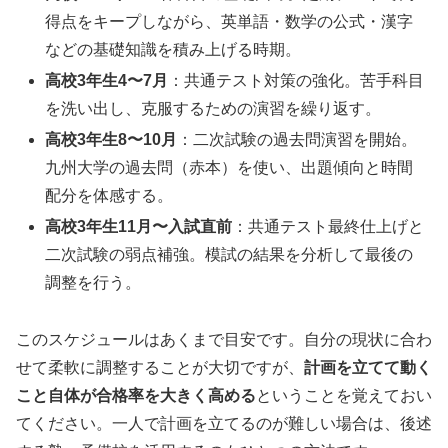
得点をキープしながら、英単語・数学の公式・漢字
などの基礎知識を積み上げる時期。
高校3年生4〜7月
：共通テスト対策の強化。苦手科目
を洗い出し、克服するための演習を繰り返す。
高校3年生8〜10月
：二次試験の過去問演習を開始。
九州大学の過去問（赤本）を使い、出題傾向と時間
配分を体感する。
高校3年生11月〜入試直前
：共通テスト最終仕上げと
二次試験の弱点補強。模試の結果を分析して最後の
調整を行う。
このスケジュールはあくまで目安です。自分の現状に合わ
せて柔軟に調整することが大切ですが、
計画を立てて動く
こと自体が合格率を大きく高める
ということを覚えておい
てください。一人で計画を立てるのが難しい場合は、後述