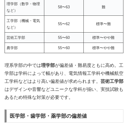
理学部（数学・物理
58〜63
難
など）
工学部（機械・電気
55〜62
標準〜難
など）
芸術工学部
55〜60
標準〜やや難
農学部
55〜60
標準〜やや難
理系学部の中では
理学部
が偏差値・難易度ともに高め。工
学部は学科によって幅があり、電気情報工学科や機械航空
工学科などはより高い偏差値が求められます。
芸術工学部
はデザインや音響などユニークな学科が揃い、実技試験も
あるため特殊な対策が必要です。
医学部・歯学部・薬学部の偏差値