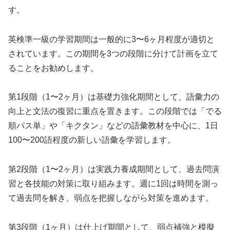
す。
英検準一級の学習期間は一般的に3〜6ヶ月程度が適切と
されています。この期間を3つの段階に分けて計画を立て
ることをお勧めします。
第1段階（1〜2ヶ月）は基礎力強化期間として、語彙力の
向上と文法の復習に重点を置きます。この段階では「でる
順パス単」や「キクタン」などの語彙教材を中心に、1日
100〜200語程度の新しい語彙を学習します。
第2段階（1〜2ヶ月）は実践力養成期間として、過去問演
習と各技能の対策に取り組みます。週に1回は時間を測っ
て過去問を解き、弱点を把握しながら対策を進めます。
第3段階（1ヶ月）は仕上げ期間として、弱点補強と模擬