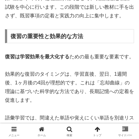
試験を中心に行います。この段階では新しい教材に手を出
さず、既習事項の定着と実践力の向上に集中します。
復習の重要性と効果的な方法
復習は学習効果を最大化する
ための最も重要な要素です。
効果的な復習のタイミングは、学習直後、翌日、1週間
後、1ヶ月後の4回が理想的です。これは「忘却曲線」の
理論に基づいた科学的な方法であり、長期記憶への定着を
促進します。
語彙学習では、間違えた単語や覚えにくい単語を別途リス
トアップし、重点的に復習することが効果的です。また、
単語カードやアプリを活用して、スキマ時間を有効活用す
メニュー
ホーム
検索
トップ
サイドバー