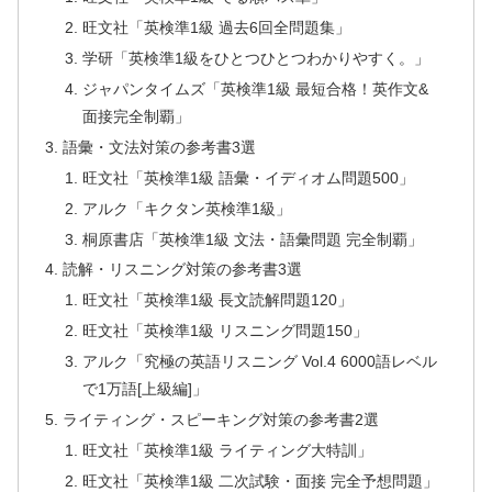
旺文社「英検準1級 過去6回全問題集」
学研「英検準1級をひとつひとつわかりやすく。」
ジャパンタイムズ「英検準1級 最短合格！英作文&
面接完全制覇」
語彙・文法対策の参考書3選
旺文社「英検準1級 語彙・イディオム問題500」
アルク「キクタン英検準1級」
桐原書店「英検準1級 文法・語彙問題 完全制覇」
読解・リスニング対策の参考書3選
旺文社「英検準1級 長文読解問題120」
旺文社「英検準1級 リスニング問題150」
アルク「究極の英語リスニング Vol.4 6000語レベル
で1万語[上級編]」
ライティング・スピーキング対策の参考書2選
旺文社「英検準1級 ライティング大特訓」
旺文社「英検準1級 二次試験・面接 完全予想問題」