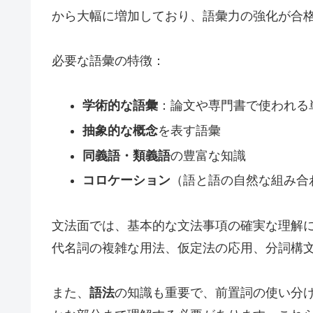
から大幅に増加しており、語彙力の強化が合
必要な語彙の特徴：
学術的な語彙
：論文や専門書で使われる
抽象的な概念
を表す語彙
同義語・類義語
の豊富な知識
コロケーション
（語と語の自然な組み合
文法面では、基本的な文法事項の確実な理解
代名詞の複雑な用法、仮定法の応用、分詞構
また、
語法
の知識も重要で、前置詞の使い分