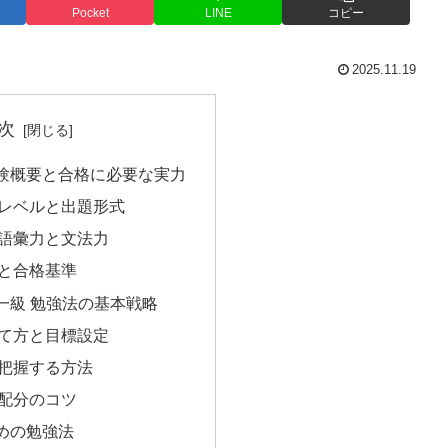
Pocket
LINE
コピー
2025.11.19
次
験概要と合格に必要な実力
レベルと出題形式
語彙力と文法力
と合格基準
一級 勉強法の基本戦略
て方と目標設定
把握する方法
配分のコツ
めの勉強法