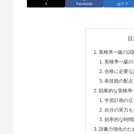
X
Facebook
はてブ
目
英検準一級の試
英検準一級の
合格に必要な
各技能の配点
効果的な英検準
学習計画の立
自分の実力を
効率的な時間
語彙力強化のた