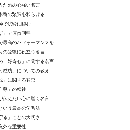
るための心強い名言
本番の緊張を和らげる
神で試験に臨む
ず」で原点回帰
で最高のパフォーマンスを
ちの受験に役立つ名言
の「好奇心」に関する名言
と成功」についての教え
践」に関する智恵
自尊」の精神
が伝えたい心に響く名言
という最高の学習法
守る」ことの大切さ
意外な重要性