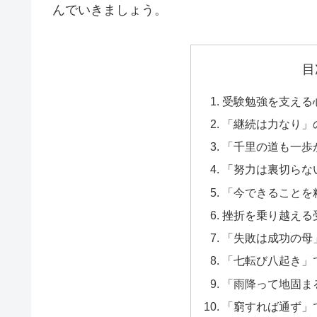
んでいきましょう。
目
受験勉強を支える
「継続は力なり」
「千里の道も一歩
「努力は裏切らな
「今できることを
挫折を乗り越える
「失敗は成功の母
「七転び八起き」
「雨降って地固ま
「窮すれば通ず」