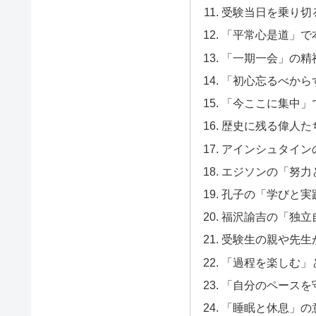
受験当日を乗り切
「平常心是道」で
「一期一会」の精
「初心忘るべから
「今ここに集中」
歴史に残る偉人た
アインシュタイン
エジソンの「努力
孔子の「学びと実
福沢諭吉の「独立
受験生の親や先生
「過程を楽しむ」
「自分のペースを
「睡眠と休息」の