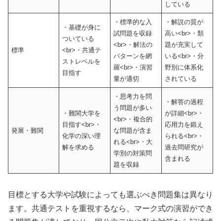
している
・標準的な入
・解説の質が
・基礎が身に
試問題を収録
高い<br>・類
ついている
<br>・解法の
題が充実して
標準
<br>・共通テ
パターンを網
いる<br>・分
ストレベルを
羅<br>・演習
野別に体系化
目指す
量が適切
されている
・思考力を問
・解答の過程
う問題が多い
・難関大学を
が詳細<br>・
<br>・複合的
目指す<br>・
応用力を鍛え
発展・難関
な問題が含ま
化学の深い理
られる<br>・
れる<br>・大
解を求める
過去問研究が
学別の対策問
含まれる
題を収録
目標とする大学や試験によっても選ぶべき問題集は異なり
ます。共通テストを重視するなら、マーク式の演習ができ