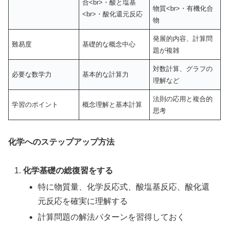
合<br>・酸と塩基
物質<br>・有機化合
<br>・酸化還元反応
物
発展的内容、計算問
難易度
基礎的な概念中心
題が複雑
対数計算、グラフの
必要な数学力
基本的な計算力
理解など
法則の応用と複合的
学習のポイント
概念理解と基本計算
思考
化学へのステップアップ方法
化学基礎の総復習をする
特に物質量、化学反応式、酸塩基反応、酸化還
元反応を確実に理解する
計算問題の解法パターンを習得しておく