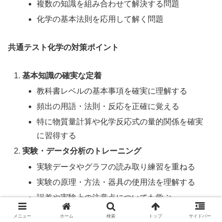
複数の知識を組み合わせて解決する問題
化学の基本法則を応用して解く問題
共通テスト化学の対策ポイント
基本知識の確実な定着
教科書レベルの基本事項を確実に理解する
頻出の用語・法則・反応を正確に覚える
特に物質量計算や化学反応式の量的関係を確実
に習得する
実験・データ分析のトレーニング
実験データやグラフの読み取り練習を重ねる
実験の原理・方法・器具の使用法を理解する
誤差や実験上の注意点についても学ぶ
時間配分の練習
メニュー
ホーム
検索
トップ
サイドバー