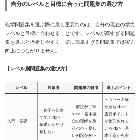
自分のレベルと目標に合った問題集の選び方
化学問題集を選ぶ際に最も重要なのは、自分の現在の学力
レベルと目標に合わせることです。レベルが高すぎる問題
集を選ぶと挫折しやすく、逆に簡単すぎる問題集では実力
向上につながりません。
【レベル別問題集の選び方】
レベル
対象者
問題集の特徴
選ぶポイント
・カラー図解
・解説が丁寧
が豊富<br>・
・化学を初め
<br>・基本概
重要ポイント
て学ぶ<br>・
入門・基礎
念の理解を重
が整理されて
基礎からやり
視<br>・易し
いる<br>・基
直したい
い例題が多い
本問題が充実