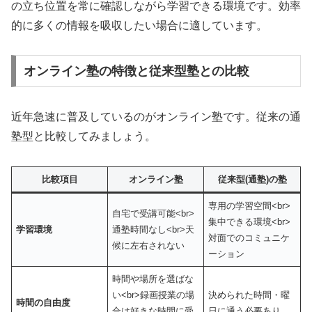
の立ち位置を常に確認しながら学習できる環境です。効率
的に多くの情報を吸収したい場合に適しています。
オンライン塾の特徴と従来型塾との比較
近年急速に普及しているのがオンライン塾です。従来の通
塾型と比較してみましょう。
比較項目
オンライン塾
従来型(通塾)の塾
専用の学習空間<br>
自宅で受講可能<br>
集中できる環境<br>
学習環境
通塾時間なし<br>天
対面でのコミュニケ
候に左右されない
ーション
時間や場所を選ばな
い<br>録画授業の場
決められた時間・曜
時間の自由度
合は好きな時間に受
日に通う必要あり