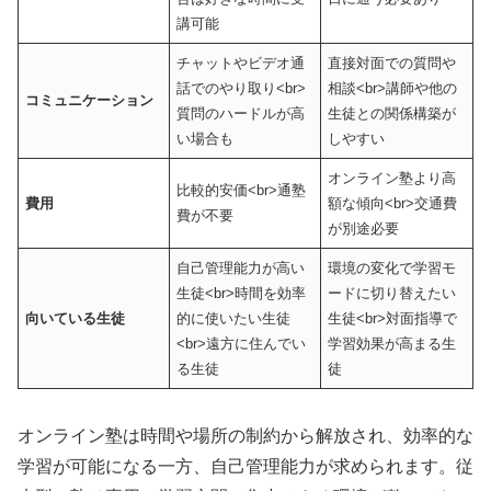
講可能
チャットやビデオ通
直接対面での質問や
話でのやり取り<br>
相談<br>講師や他の
コミュニケーション
質問のハードルが高
生徒との関係構築が
い場合も
しやすい
オンライン塾より高
比較的安価<br>通塾
費用
額な傾向<br>交通費
費が不要
が別途必要
自己管理能力が高い
環境の変化で学習モ
生徒<br>時間を効率
ードに切り替えたい
向いている生徒
的に使いたい生徒
生徒<br>対面指導で
<br>遠方に住んでい
学習効果が高まる生
る生徒
徒
オンライン塾は時間や場所の制約から解放され、効率的な
学習が可能になる一方、自己管理能力が求められます。従