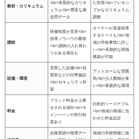
<br>体系的なカリキ
た対策<br>フレキシ
教材・カリキュラム
ュラム<br>豊富な過
ブルなカリキュラム
去問データ
調整
オーナーが直接指導
研修制度が充実<br>
するケースも<br>地
指導ノウハウの蓄積
講師
域の学校事情に詳し
<br>講師の入れ替わ
い<br>長期的な関係
りがある場合も
構築が可能
充実した設備<br>自
アットホームな雰囲
習室などの付帯施設
設備・環境
気<br>少人数制が多
<br>セキュリティ対
い<br>家庭的な環境
策
ブランド料金が上乗
比較的リーズナブル
せされる傾向<br>キ
料金
<br>地域の相場に合
ャンペーンや割引制
わせた料金設定
度あり
合格実績や指導デー
地域の学校情報に強