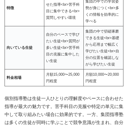
集団の中での学習姿
せた指導<br>苦手科
特徴
勢が身につく<br>多
目に集中できる<br>
くの情報を効率的に
質問しやすい環境
学べる
集団の中で切磋琢磨
自分のペースで学び
できる生徒<br>基礎
たい生徒<br>質問が
から応用まで幅広く
向いている生徒
多い生徒<br>苦手科
学びたい生徒<br>自
目の克服に集中した
分の位置を確認しな
い生徒
がら学びたい生徒
月額15,000〜25,000
月額10,000〜20,000
料金相場
円程度
円程度
個別指導塾は生徒一人ひとりの理解度やペースに合わせた
指導が最大の魅力です。苦手科目の克服や特定の単元に集
中して取り組みたい場合に効果的です。一方、集団指導塾
は多くの生徒が同時に学ぶことで競争意識が生まれ、自分